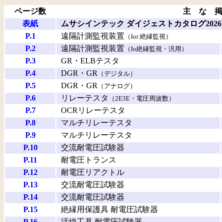
ページ数
主 な 
表紙
ムサシインテック ダイジェストカタログ2026
P.1
遠隔計測監視装置
（Ior 絶縁監視）
P.2
遠隔計測監視装置
（Io絶縁監視・汎用）
P.3
GR・ELBテスタ
P.4
DGR・GR
（デジタル）
P.5
DGR・GR
（アナログ）
P.6
リレーテスタ
（2E3E・電圧周波数）
P.7
OCRリレーテスタ
P.8
マルチリレーテスタ
P.9
マルチリレーテスタ
P.10
交流耐電圧試験器
P.11
耐電圧トランス
P.12
耐電圧リアクトル
P.13
交流耐電圧試験器
P.14
交流耐電圧試験器
P.15
絶縁用保護具 耐電圧試験器
P.16
活線工具 耐電圧試験器