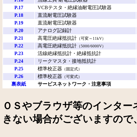
P.17
VCBテスタ・絶縁油耐電圧試験器
P.18
直流耐電圧試験器
P.19
直流耐電圧試験器
P.20
アナログ記録計
P.21
高電圧絶縁抵抗計
（可変～11kV）
P.22
高電圧絶縁抵抗計
（5000/6000V）
P.23
活線絶縁抵抗計・絶縁抵抗計
P.24
リークマスタ・接地抵抗計
P.25
標準校正器
（固定式）
P.26
標準校正器
（可変式）
裏表紙
サービスネットワーク・注意事項
ＯＳやブラウザ等のインター
きない場合がございますので