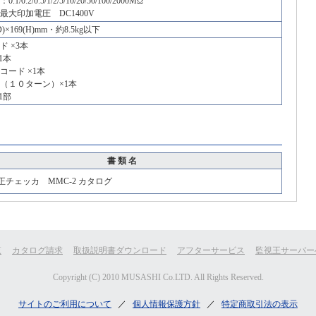
/0.2/0.5/1/2/5/10/20/50/100/2000MΩ
最大印加電圧 DC1400V
(D)×169(H)mm・約8.5kg以下
 ×3本
1本
コード ×1本
（１０ターン）×1本
1部
書 類 名
正チェッカ MMC-2 カタログ
覧
カタログ請求
取扱説明書ダウンロード
アフターサービス
監視王サーバー
Copyright (C) 2010 MUSASHI Co.LTD. All Rights Reserved.
サイトのご利用について
／
個人情報保護方針
／
特定商取引法の表示