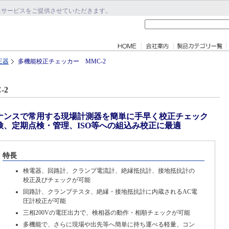
にサービスをご提供させていただきます。
正器
多機能校正チェッカー MMC-2
-2
ナンスで常用する現場計測器を簡単に手早く校正チェック
、定期点検・管理、ISO等への組込み校正に最適
特長
検電器、回路計、クランプ電流計、絶縁抵抗計、接地抵抗計の
校正及びチェックが可能
回路計、クランプテスタ、絶縁・接地抵抗計に内蔵されるAC電
圧計校正が可能
三相200Vの電圧出力で、検相器の動作・相順チェックが可能
多機能で、さらに現場や出先等へ簡単に持ち運べる軽量、コン