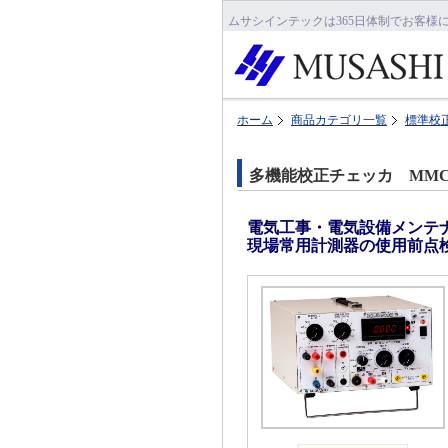
ムサシインテックは365日体制でお客様
ホーム
商品カテゴリ一覧
標準校
多機能校正チェッカ MMC
電気工事・電気設備メンテ
現場常用計測器の使用前点検