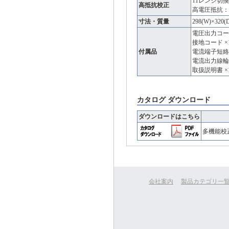
11レンジ切換：0.1
高抵抗校正
高電圧抵抗：
寸法・質量
298(W)×320
電圧出力コード
接地コード ×
付属品
電流端子短絡
電流出力線輪
取扱説明書 ×
カタログ ダウンロード
ダウンロードはこちら
多機能校
会社案内
製品カテゴリ一