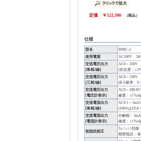
定価 ￥522,500
（税込）
仕様
型名
MMC-2
使用電源
AC100V 50
交流電圧出力
AC0～330V 
[単相2線]
(安定度：±2%r
交流電圧出力
AC0～330V 
[三相3線]
(R-S基準、S-T
交流電圧出力
AC0～300.0V
[電圧計表示]
確度：±1%rdg
交流電流出力
AC0.1～3mA/
[単相2線]
(100Aは1
交流電流出力
分解能：3mAレ
[電流計表示]
確度：±1%rdg
5レンジ切換：0/1
低抵抗校正
精密抵抗：各