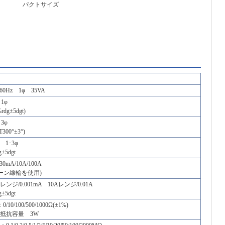
パクトサイズ
/60Hz 1φ 35VA
1φ
dg±5dgt)
3φ
300°±3°)
 1･3φ
±5dgt
30mA/10A/100A
0ターン線輪を使用)
ンジ/0.001mA 10Aレンジ/0.01A
±5dgt
0/100/500/1000Ω(±1%)
抵抗容量 3W